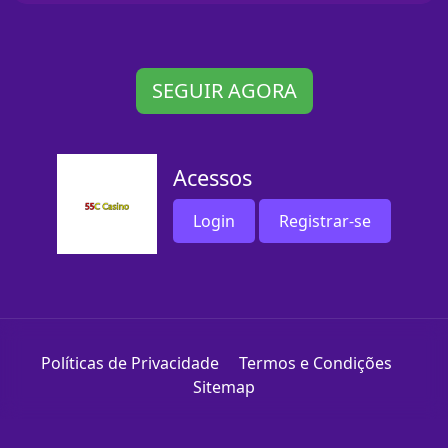
SEGUIR AGORA
Acessos
Login
Registrar-se
Políticas de Privacidade
Termos e Condições
Sitemap