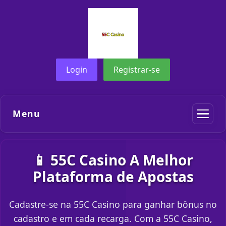
Login
Registrar-se
Menu
📱 55C Casino A Melhor
Plataforma de Apostas
Cadastre-se na 55C Casino para ganhar bônus no
cadastro e em cada recarga. Com a 55C Casino,