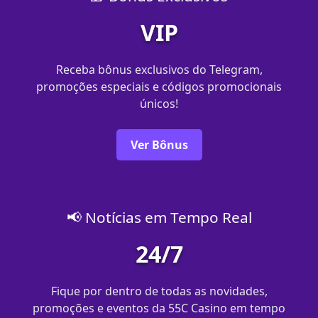
VIP
Receba bônus exclusivos do Telegram,
promoções especiais e códigos promocionais
únicos!
Ver Bônus
📢 Notícias em Tempo Real
24/7
Fique por dentro de todas as novidades,
promoções e eventos da 55C Casino em tempo